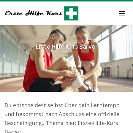
Skip
to
Tog
main
navi
content
Erste Hilfe Kurs
Barver
Du entscheidest selbst über dein Lerntempo
und bekommst nach Abschluss eine offizielle
Bescheinigung.. Thema hier: Erste-Hilfe-Kurs
Barver.