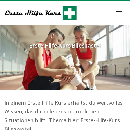
Skip
to
Tog
main
navi
content
Erste Hilfe Kurs
Blieskastel
In einem Erste Hilfe Kurs erhältst du wertvolles
Wissen, das dir in lebensbedrohlichen
Situationen hilft.. Thema hier: Erste-Hilfe-Kurs
Blieskastel.