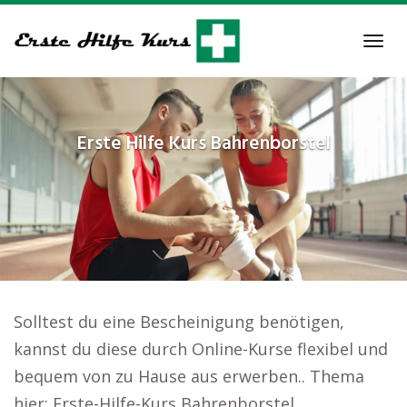
Skip
to
Tog
main
navi
content
Erste Hilfe Kurs
Bahrenborstel
Solltest du eine Bescheinigung benötigen,
kannst du diese durch Online-Kurse flexibel und
bequem von zu Hause aus erwerben.. Thema
hier: Erste-Hilfe-Kurs Bahrenborstel.