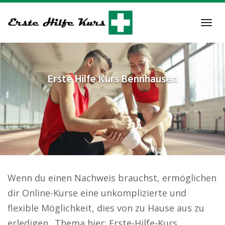
Skip
to
Tog
main
navi
content
Erste Hilfe Kurs
Bennhausen
Wenn du einen Nachweis brauchst, ermöglichen
dir Online-Kurse eine unkomplizierte und
flexible Möglichkeit, dies von zu Hause aus zu
erledigen.. Thema hier: Erste-Hilfe-Kurs