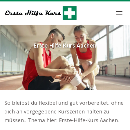
Skip
to
Tog
main
navi
content
Erste Hilfe Kurs
Aachen
So bleibst du flexibel und gut vorbereitet, ohne
dich an vorgegebene Kurszeiten halten zu
müssen.. Thema hier: Erste-Hilfe-Kurs Aachen.