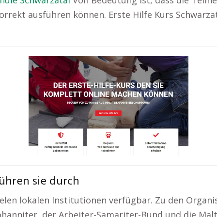
hule Schwarzatal
Von Bedeutung ist, dass die Teiln
rrekt ausführen können. Erste Hilfe Kurs Schwarzat
führen sie durch
vielen lokalen Institutionen verfügbar. Zu den Organi
ohanniter, der Arbeiter-Samariter-Bund und die Mal