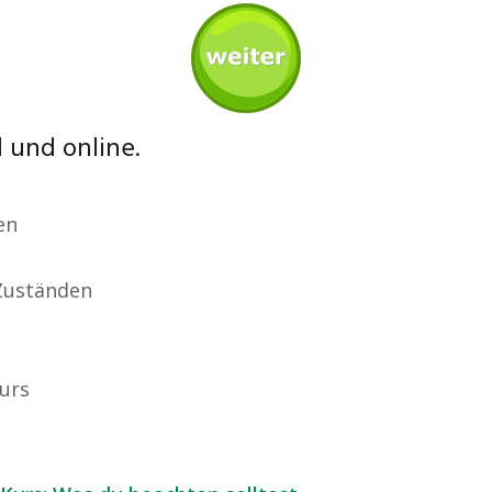
l und online.
en
Zuständen
Kurs