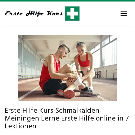
Skip
to
Tog
main
navi
content
Erste Hilfe Kurs Schmalkalden
Meiningen Lerne Erste Hilfe online in 7
Lektionen