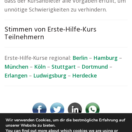
dass der Kursanbieter alle Vorgaben erfüllt, um
unnötige Schwierigkeiten zu verhindern.
Stimmen von Erste-Hilfe-Kurs
Teilnehmern
Erste-Hilfe-Kurse regional:
Berlin
–
Hamburg
–
München
–
Köln
–
Stuttgart
–
Dortmund
–
Erlangen
–
Ludwigsburg
–
Herdecke
Wir verwenden Cookies, um dir die bestmögliche Erfahrung auf
unserer Website zu bieten.
You can find out more about which cookies we are using or