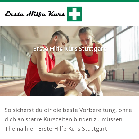
Skip
to
Tog
main
navi
content
Erste Hilfe Kurs
Stuttgart
So sicherst du dir die beste Vorbereitung, ohne
dich an starre Kurszeiten binden zu müssen..
Thema hier: Erste-Hilfe-Kurs Stuttgart.