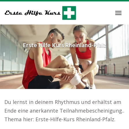
Skip
to
Tog
main
navi
content
Erste Hilfe Kurs
Rheinland-Pfalz
Du lernst in deinem Rhythmus und erhältst am
Ende eine anerkannte Teilnahmebescheinigung..
Thema hier: Erste-Hilfe-Kurs Rheinland-Pfalz.