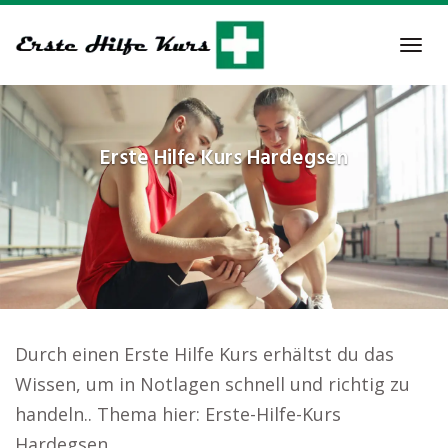
Skip
to
Tog
main
navi
content
Erste Hilfe Kurs
Hardegsen
Durch einen Erste Hilfe Kurs erhältst du das
Wissen, um in Notlagen schnell und richtig zu
handeln.. Thema hier: Erste-Hilfe-Kurs
Hardegsen.