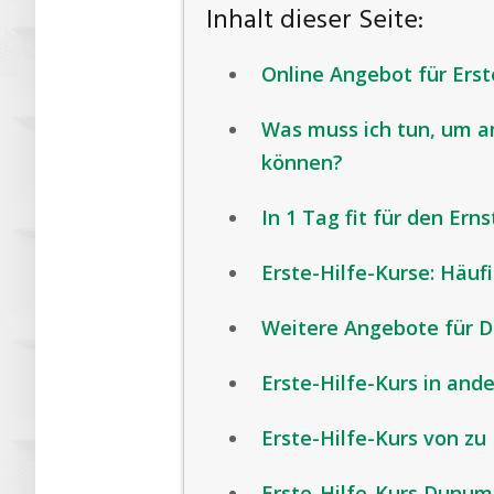
Inhalt dieser Seite:
Online Angebot für Ers
Was muss ich tun, um a
können?
In 1 Tag fit für den Ernst
Erste-Hilfe-Kurse: Häuf
Weitere Angebote für 
Erste-Hilfe-Kurs in and
Erste-Hilfe-Kurs von zu
Erste-Hilfe-Kurs Dunum