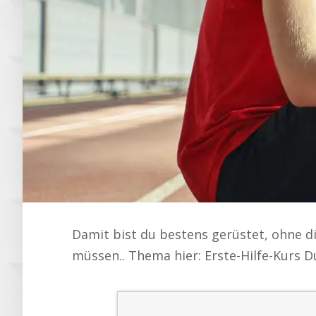
Damit bist du bestens gerüstet, ohne di
müssen.. Thema hier: Erste-Hilfe-Kurs 