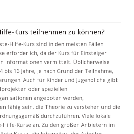
Hilfe-Kurs teilnehmen zu können?
e-Hilfe-Kurs sind in den meisten Fällen
se erforderlich, da der Kurs für Einsteiger
n Informationen vermittelt. Üblicherweise
4 bis 16 Jahre, je nach Grund der Teilnahme,
erungen. Auch für Kinder und Jugendliche gibt
lprojekten oder speziellen
ganisationen angeboten werden,
 fähig sein, die Theorie zu verstehen und die
rdnungsgemäß durchzuführen. Viele lokale
-Hilfe-Kurse an. Zu den großen Anbietern im
Rote Kreuz, die Johanniter, der Arbeiter-