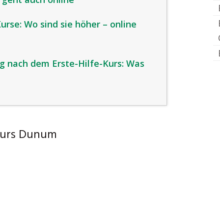
urse: Wo sind sie höher – online
 nach dem Erste-Hilfe-Kurs: Was
-Kurs Dunum