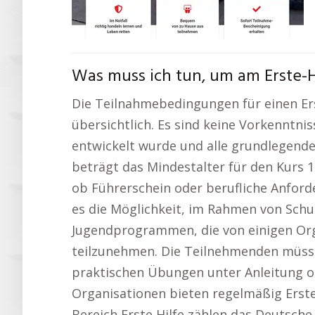
Was muss ich tun, um am Erste-
Die Teilnahmebedingungen für einen Erst
übersichtlich. Es sind keine Vorkenntnis
entwickelt wurde und alle grundlegende
beträgt das Mindestalter für den Kurs 1
ob Führerschein oder berufliche Anford
es die Möglichkeit, im Rahmen von Schu
Jugendprogrammen, die von einigen Or
teilzunehmen. Die Teilnehmenden müssen
praktischen Übungen unter Anleitung o
Organisationen bieten regelmäßig Erste
Bereich Erste Hilfe zählen das Deutsche 