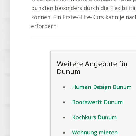
punkten besonders durch die Flexibilitä
können. Ein Erste-Hilfe-Kurs kann je na
erfordern.
Weitere Angebote für
Dunum
Human Design Dunum
Bootswerft Dunum
Kochkurs Dunum
Wohnung mieten