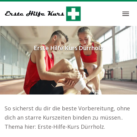
Skip
to
Tog
main
navi
content
Erste Hilfe Kurs
Dürrholz
So sicherst du dir die beste Vorbereitung, ohne
dich an starre Kurszeiten binden zu müssen..
Thema hier: Erste-Hilfe-Kurs Dürrholz.