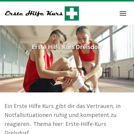
Skip
to
Tog
main
navi
content
Erste Hilfe Kurs
Drelsdorf
Ein Erste Hilfe Kurs gibt dir das Vertrauen, in
Notfallsituationen ruhig und kompetent zu
reagieren.. Thema hier: Erste-Hilfe-Kurs
Drelsdorf.