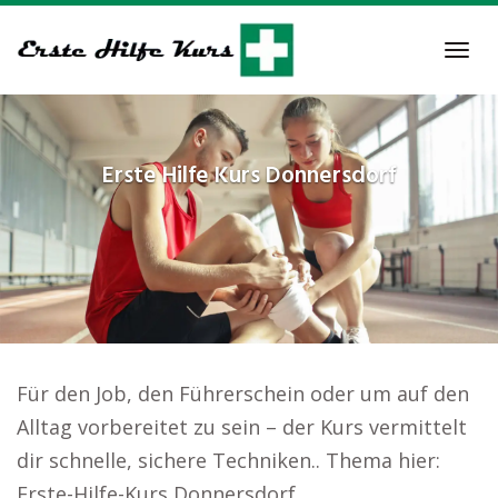
Skip
to
Tog
main
navi
content
Erste Hilfe Kurs
Donnersdorf
Für den Job, den Führerschein oder um auf den
Alltag vorbereitet zu sein – der Kurs vermittelt
dir schnelle, sichere Techniken.. Thema hier:
Erste-Hilfe-Kurs Donnersdorf.