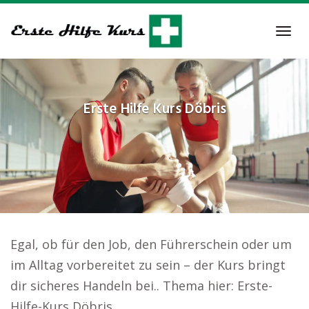
Skip
to
Tog
main
navi
content
Erste Hilfe Kurs
Döbris
Egal, ob für den Job, den Führerschein oder um
im Alltag vorbereitet zu sein – der Kurs bringt
dir sicheres Handeln bei.. Thema hier: Erste-
Hilfe-Kurs Döbris.