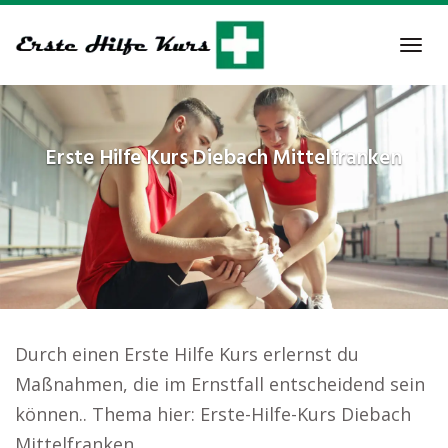
Skip
to
Tog
main
navi
content
Erste Hilfe Kurs
Diebach Mittelfranken
Durch einen Erste Hilfe Kurs erlernst du
Maßnahmen, die im Ernstfall entscheidend sein
können.. Thema hier: Erste-Hilfe-Kurs Diebach
Mittelfranken.