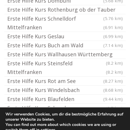
Erste Hilfe Kurs Dombühl
(5.68 km)
Erste Hilfe Kurs Rothenburg ob der Tauber
Erste Hilfe Kurs Schnelldorf
(5.76 km)
Mittelfranken
(6.91 km)
Erste Hilfe Kurs Geslau
(6.99 km)
Erste Hilfe Kurs Buch am Wald
(7.14 km)
Erste Hilfe Kurs Wallhausen Württemberg
Erste Hilfe Kurs Steinsfeld
(8.2 km)
Mittelfranken
(8.2 km)
Erste Hilfe Kurs Rot am See
(8.27 km)
Erste Hilfe Kurs Windelsbach
(8.68 km)
Erste Hilfe Kurs Blaufelden
(9.44 km)
Erste Hilfe Kurs Schrozberg
(9.7 km)
Wir verwenden Cookies, um dir die bestmögliche Erfahrung auf
unserer Website zu bieten.
You can find out more about which cookies we are using or
© Erste-Hilfe-Kurs.rocks
switch them off in
settings
.