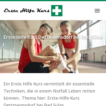
Skip
to
Tog
main
navi
content
Erste Hilfe Kurs
Dettmannsdorf bei Bad Sülze
Ein Erste Hilfe Kurs vermittelt dir essentielle
Techniken, die in einem Notfall Leben retten
können.. Thema hier: Erste-Hilfe-Kurs
Dettmannsdorf bei Bad Sülze.