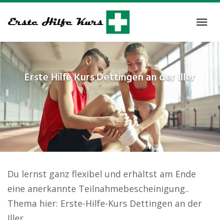
Skip
to
Tog
main
navi
content
Erste Hilfe Kurs
Dettingen an der Iller
Du lernst ganz flexibel und erhältst am Ende
eine anerkannte Teilnahmebescheinigung..
Thema hier: Erste-Hilfe-Kurs Dettingen an der
Iller.