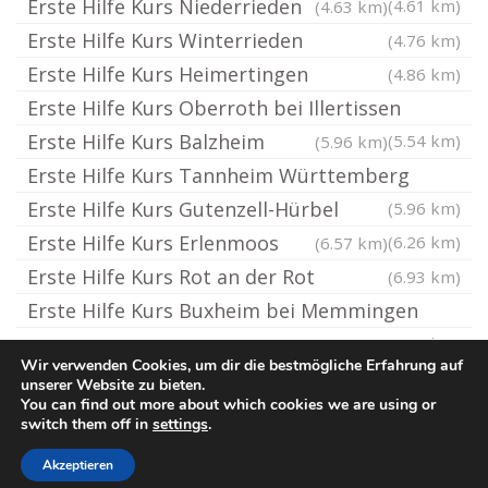
Erste Hilfe Kurs Niederrieden
(4.61 km)
(4.63 km)
Erste Hilfe Kurs Winterrieden
(4.76 km)
Erste Hilfe Kurs Heimertingen
(4.86 km)
Erste Hilfe Kurs Oberroth bei Illertissen
Erste Hilfe Kurs Balzheim
(5.54 km)
(5.96 km)
Erste Hilfe Kurs Tannheim Württemberg
Erste Hilfe Kurs Gutenzell-Hürbel
(5.96 km)
Erste Hilfe Kurs Erlenmoos
(6.26 km)
(6.57 km)
Erste Hilfe Kurs Rot an der Rot
(6.93 km)
Erste Hilfe Kurs Buxheim bei Memmingen
(6.95 km)
Wir verwenden Cookies, um dir die bestmögliche Erfahrung auf
unserer Website zu bieten.
You can find out more about which cookies we are using or
© Erste-Hilfe-Kurs.rocks
switch them off in
settings
.
Impressum / Datenschutz
Cookie-Richtlinie (EU)
Akzeptieren