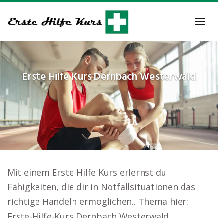
Skip
to
Tog
main
navi
content
Erste Hilfe Kurs
Dernbach Westerwald
Mit einem Erste Hilfe Kurs erlernst du
Fähigkeiten, die dir in Notfallsituationen das
richtige Handeln ermöglichen.. Thema hier:
Erste-Hilfe-Kurs Dernbach Westerwald.