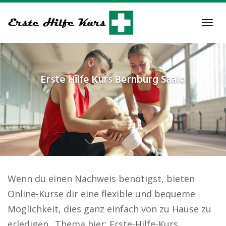
Skip
to
Tog
main
navi
content
Erste Hilfe Kurs
Bernburg Saale
Wenn du einen Nachweis benötigst, bieten
Online-Kurse dir eine flexible und bequeme
Möglichkeit, dies ganz einfach von zu Hause zu
erledigen.. Thema hier: Erste-Hilfe-Kurs