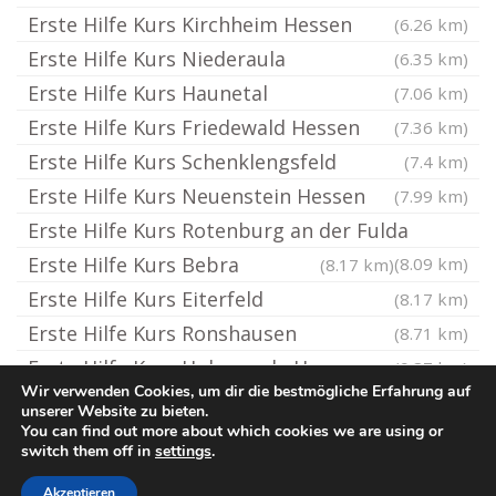
Erste Hilfe Kurs Kirchheim Hessen
(6.26 km)
Erste Hilfe Kurs Niederaula
(6.35 km)
Erste Hilfe Kurs Haunetal
(7.06 km)
Erste Hilfe Kurs Friedewald Hessen
(7.36 km)
Erste Hilfe Kurs Schenklengsfeld
(7.4 km)
Erste Hilfe Kurs Neuenstein Hessen
(7.99 km)
Erste Hilfe Kurs Rotenburg an der Fulda
Erste Hilfe Kurs Bebra
(8.09 km)
(8.17 km)
Erste Hilfe Kurs Eiterfeld
(8.17 km)
Erste Hilfe Kurs Ronshausen
(8.71 km)
Erste Hilfe Kurs Hohenroda Hessen
(9.87 km)
Wir verwenden Cookies, um dir die bestmögliche Erfahrung auf
unserer Website zu bieten.
You can find out more about which cookies we are using or
© Erste-Hilfe-Kurs.rocks
switch them off in
settings
.
Impressum / Datenschutz
Cookie-Richtlinie (EU)
Akzeptieren