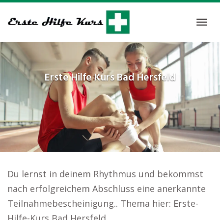
Skip
to
Tog
main
navi
content
Erste Hilfe Kurs
Bad Hersfeld
Du lernst in deinem Rhythmus und bekommst
nach erfolgreichem Abschluss eine anerkannte
Teilnahmebescheinigung.. Thema hier: Erste-
Hilfe-Kurs Bad Hersfeld.