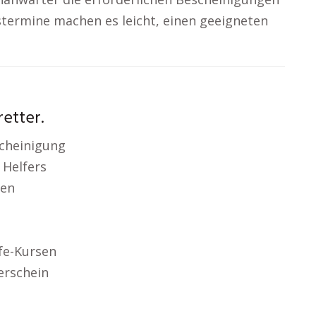
termine machen es leicht, einen geeigneten
etter.
scheinigung
 Helfers
len
lfe-Kursen
erschein