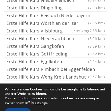
Erste Hilfe Kurs Niederviehbach
(6.91 km)
Erste Hilfe Kurs Dingolfing
(7.08 km)
Erste Hilfe Kurs Reisbach Niederbayern
Erste Hilfe Kurs Wörth an der Isar
(7.85 km)
Erste Hilfe Kurs Vilsbiburg
(7.85 km)
(7.85 km)
Erste Hilfe Kurs Niederaichbach
(8.26 km)
Erste Hilfe Kurs Gangkofen
(8.29 km)
Erste Hilfe Kurs Gottfrieding
(8.62 km)
Erste Hilfe Kurs Egglkofen
(9.24 km)
Erste Hilfe Kurs Rimbach bei Eggenfelden
Erste Hilfe Kurs Weng Kreis Landshut
(9.57 km)
(9.97 km)
Wir verwenden Cookies, um dir die bestmögliche Erfahrung auf
unserer Website zu bieten.
You can find out more about which cookies we are using or
© Erste-Hilfe-Kurs.rocks
switch them off in
settings
.