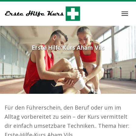
Skip
to
Tog
main
navi
content
Erste Hilfe Kurs
Aham Vils
Für den Führerschein, den Beruf oder um im
Alltag vorbereitet zu sein – der Kurs vermittelt
dir einfach umsetzbare Techniken.. Thema hier:
Erste-Hilfe-Kurs Aham Vils.