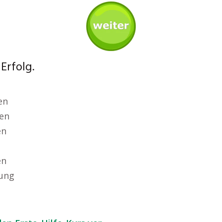
Erfolg.
en
en
en
en
hung