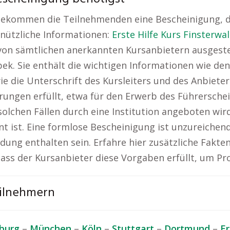
 bekommen die Teilnehmenden eine Bescheinigung, d
 nützliche Informationen:
Erste Hilfe Kurs Finsterwa
on sämtlichen anerkannten Kursanbietern ausgestell
inbek. Sie enthält die wichtigen Informationen wie
e die Unterschrift des Kursleiters und des Anbieters
rungen erfüllt, etwa für den Erwerb des Führerschei
in solchen Fällen durch eine Institution angeboten w
nnt ist. Eine formlose Bescheinigung ist unzureiche
dung enthalten sein. Erfahre hier zusätzliche Fakte
 dass der Kursanbieter diese Vorgaben erfüllt, um 
eilnehmern
burg
–
München
–
Köln
–
Stuttgart
–
Dortmund
–
E