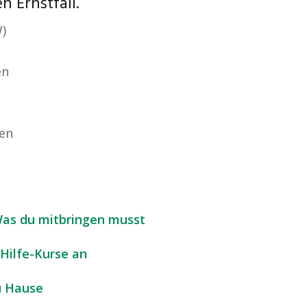
en Ernstfall.
)
en
en
Was du mitbringen musst
-Hilfe-Kurse an
zu Hause