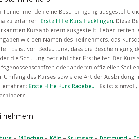
 Teilnehmenden eine Bescheinigung ausgestellt, die 
ma zu erfahren:
Erste Hilfe Kurs Hecklingen
. Diese B
rkannten Kursanbietern ausgestellt. Leben retten l
Angaben wie den Namen des Teilnehmers, das Kursda
eter. Es ist von Bedeutung, dass die Bescheinigung 
der die Schulung betrieblicher Ersthelfer. Der Kurs s
rufsgenossenschaften oder anderen offiziellen Stelle
er Umfang des Kurses sowie die Art der Ausbildung
u erfahren:
Erste Hilfe Kurs Radebeul
. Es ist sinnvol
erhindern.
eilnehmern
burg
–
München
–
Köln
–
Stuttgart
–
Dortmund
–
E