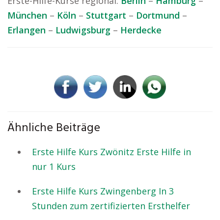
Erste-Hilfe-Kurse regional:
Berlin
–
Hamburg
–
München
–
Köln
–
Stuttgart
–
Dortmund
–
Erlangen
–
Ludwigsburg
–
Herdecke
Ähnliche Beiträge
Erste Hilfe Kurs Zwönitz Erste Hilfe in
nur 1 Kurs
Erste Hilfe Kurs Zwingenberg In 3
Stunden zum zertifizierten Ersthelfer