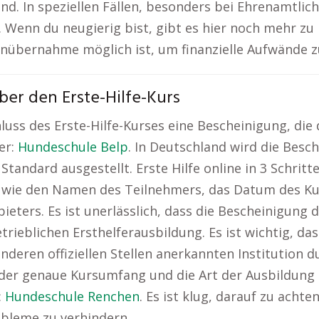
ind. In speziellen Fällen, besonders bei Ehrenamt
. Wenn du neugierig bist, gibt es hier noch mehr zu
tenübernahme möglich ist, um finanzielle Aufwände z
er den Erste-Hilfe-Kurs
ss des Erste-Hilfe-Kurses eine Bescheinigung, die 
er:
Hundeschule Belp
. In Deutschland wird die Besc
tandard ausgestellt. Erste Hilfe online in 3 Schritt
n wie den Namen des Teilnehmers, das Datum des Kur
ieters. Es ist unerlässlich, dass die Bescheinigung 
ieblichen Ersthelferausbildung. Es ist wichtig, dass
eren offiziellen Stellen anerkannten Institution du
 der genaue Kursumfang und die Art der Ausbildung 
:
Hundeschule Renchen
. Es ist klug, darauf zu achte
obleme zu verhindern.