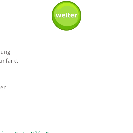
gung
infarkt
sen