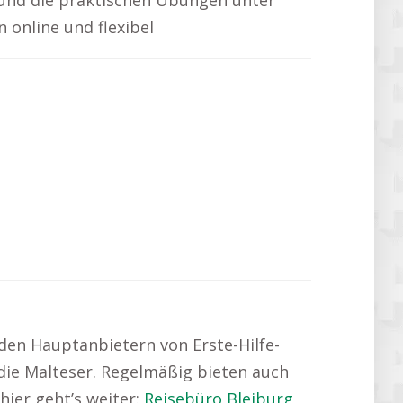
 und die praktischen Übungen unter
 online und flexibel
u den Hauptanbietern von Erste-Hilfe-
die Malteser. Regelmäßig bieten auch
ier geht’s weiter:
Reisebüro Bleiburg