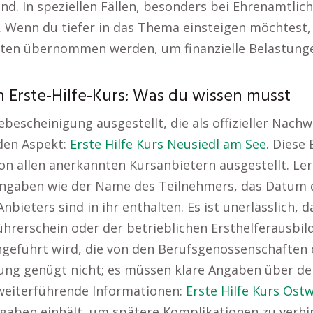
ind. In speziellen Fällen, besonders bei Ehrenamt
n. Wenn du tiefer in das Thema einsteigen möchtest, 
osten übernommen werden, um finanzielle Belastung
 Erste-Hilfe-Kurs: Was du wissen musst
escheinigung ausgestellt, die als offizieller Nachw
den Aspekt:
Erste Hilfe Kurs Neusiedl am See
. Diese
n allen anerkannten Kursanbietern ausgestellt. Ler
Angaben wie der Name des Teilnehmers, das Datum d
nbieters sind in ihr enthalten. Es ist unerlässlich, 
hrerschein oder der betrieblichen Ersthelferausbildu
chgeführt wird, die von den Berufsgenossenschaften 
igung genügt nicht; es müssen klare Angaben über d
 weiterführende Informationen:
Erste Hilfe Kurs Ost
rgaben einhält, um spätere Komplikationen zu verhi