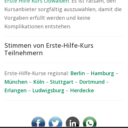
Erste Hilfe Kurs Obwalden
. Es ist ratsam, den
Kursanbieter sorgfältig auszuwählen, damit die
Vorgaben erfüllt werden und keine
Komplikationen entstehen.
Stimmen von Erste-Hilfe-Kurs
Teilnehmern
Erste-Hilfe-Kurse regional:
Berlin
–
Hamburg
–
München
–
Köln
–
Stuttgart
–
Dortmund
–
Erlangen
–
Ludwigsburg
–
Herdecke