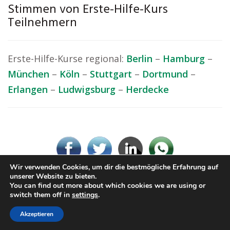
Stimmen von Erste-Hilfe-Kurs
Teilnehmern
Erste-Hilfe-Kurse regional:
Berlin
–
Hamburg
–
München
–
Köln
–
Stuttgart
–
Dortmund
–
Erlangen
–
Ludwigsburg
–
Herdecke
Wir verwenden Cookies, um dir die bestmögliche Erfahrung auf
unserer Website zu bieten.
You can find out more about which cookies we are using or
© Erste-Hilfe-Kurs.rocks
switch them off in
settings
.
Impressum / Datenschutz
Cookie-Richtlinie (EU)
Akzeptieren